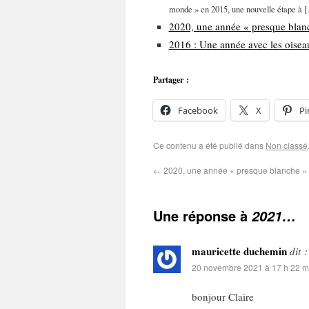
monde » en 2015, une nouvelle étape à 
2020, une année « presque blan
2016 : Une année avec les oisea
Partager :
Facebook
X
Pi
Ce contenu a été publié dans
Non classé
←
2020, une année « presque blanche »
Une réponse à
2021…
mauricette duchemin
dit :
20 novembre 2021 à 17 h 22 m
bonjour Claire