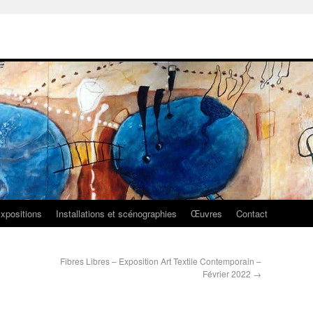
xpositions
Installations et scénographies
Œuvres
Contact
Fibres Libres – Exposition Art Textile Contemporain –
Février 2022
→