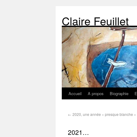
Claire Feuillet
Accueil
A propos
Biographie
E
←
2020, une année « presque blanche »
2021…