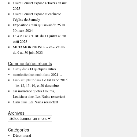
Claire Feuillet expose à Tavers en mai
2025
Claire Feuillet expose et enchante
l’église de Sennely
Exposition Celui qui savait du 25 au
30 mars 2024
L’ ART au CUBE du 11 juillet au 20
août 2023
METAMORPHOSES – et – VOUS
du 9 au 30 juin 2023
Commentaires récents
Cathy
dans
Et quelques autres…
mauricette duchemin
dans
2021…
Jano sculpteur
dans
Le Fil Expo 2015
– les 12, 13, 19, et 20 décembre
car insurence quotes Houma,
Louisiana
dans
Les Nains ressortent
Caro
dans
Les Nains ressortent
Archives
Catégories
Décor mural