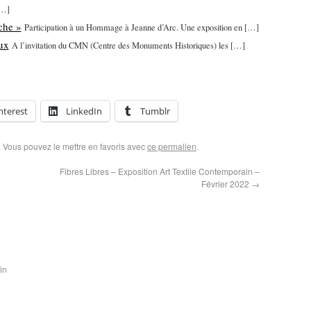
[…]
che »
Participation à un Hommage à Jeanne d’Arc. Une exposition en […]
ux
A l’invitation du CMN (Centre des Monuments Historiques) les […]
nterest
LinkedIn
Tumblr
. Vous pouvez le mettre en favoris avec
ce permalien
.
Fibres Libres – Exposition Art Textile Contemporain –
Février 2022
→
in